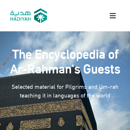
The Encyclopedia of
Ar-Rahman's Guests
Selected material for Pilgrims and Um-rah
teaching it in languages of the world