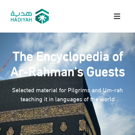
The Encyclopedia of
Ar-Rahman's Guests
Selected material for Pilgrims and Um-rah
teaching it in languages of the world