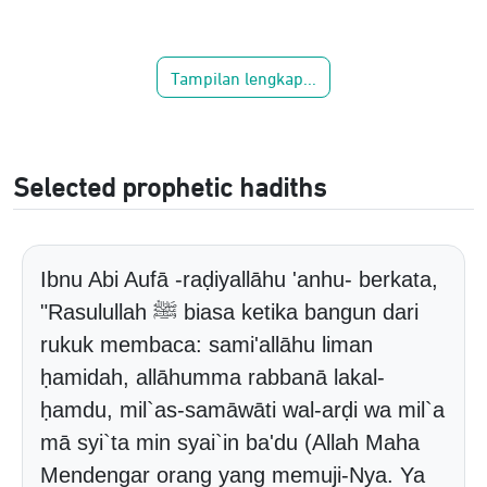
Tampilan lengkap...
Selected prophetic hadiths
Ibnu Abi Aufā -raḍiyallāhu 'anhu- berkata,
"Rasulullah ﷺ biasa ketika bangun dari
rukuk membaca: sami'allāhu liman
ḥamidah, allāhumma rabbanā lakal-
ḥamdu, mil`as-samāwāti wal-arḍi wa mil`a
mā syi`ta min syai`in ba'du (Allah Maha
Mendengar orang yang memuji-Nya. Ya