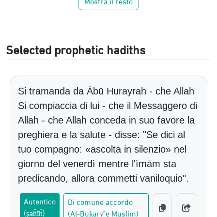
Mostra il resto
Selected prophetic hadiths
Si tramanda da Àbū Hurayrah - che Allah
Si compiaccia di lui - che il Messaggero di
Allah - che Allah conceda in suo favore la
preghiera e la salute - disse: "Se dici al
tuo compagno: «ascolta in silenzio» nel
giorno del venerdì mentre l'ìmām sta
predicando, allora commetti vaniloquio".
Autentico
Di comune accordo
(şaĥīĥ)
(Al-Buḵārƴ e Muslim)