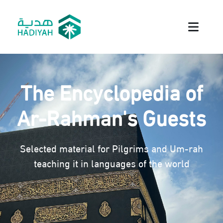
The Encyclopedia of
Ar-Rahman's Guests
Selected material for Pilgrims and Um-rah
teaching it in languages of the world