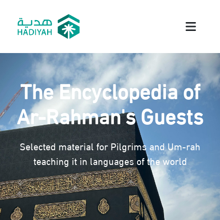
The Encyclopedia of
Ar-Rahman's Guests
Selected material for Pilgrims and Um-rah
teaching it in languages of the world