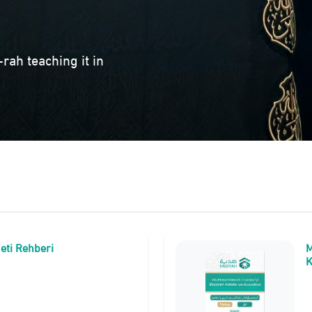
rah teaching it in
eti Rehberi
M
K