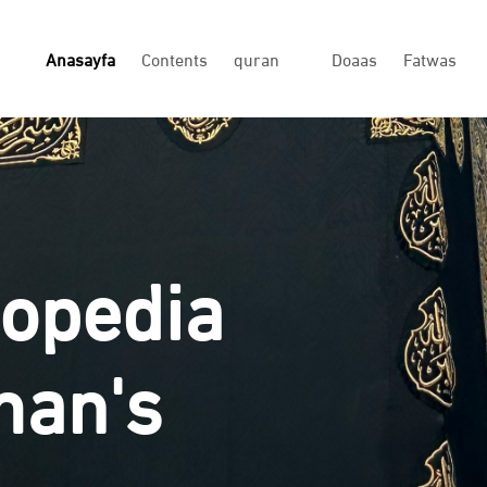
Anasayfa
Contents
quran
Doaas
Fatwas
lopedia
man's