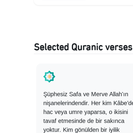
Selected Quranic verses
an et ki,
Şüphesiz Safa ve Merve Allah'ın
 uzak
nişanelerindendir. Her kim Kâbe’d
eveler
hac veya umre yaparsa, o ikisini
tavaf etmesinde de bir sakınca
yoktur. Kim gönülden bir iyilik