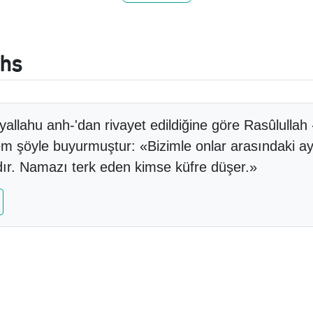
ths
allahu anh-'dan rivayet edildiğine göre Rasûlullah -
lem şöyle buyurmuştur: «Bizimle onlar arasındaki ay
r. Namazı terk eden kimse küfre düşer.»