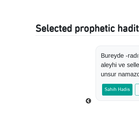
Selected prophetic hadi
iğine göre o şöyle demiştir:
Bureyde -radıy
öylediğini işittim:
aleyhi ve sel
: Selamını almak, hasta
unsur namazdı
ne icabet etmek ve hapşırınca
Sahih Hadis
 sana rahmet etsin) demektir."