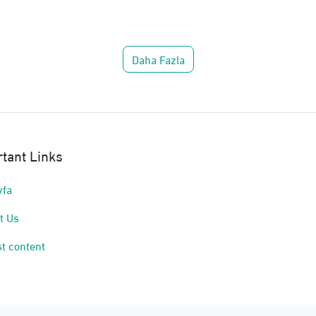
Daha Fazla
tant Links
yfa
t Us
t content