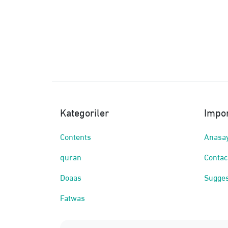
Kategoriler
Impor
Contents
Anasa
quran
Contac
Doaas
Sugges
Fatwas