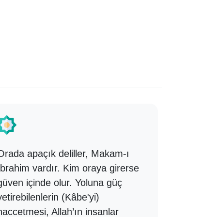
Orada apaçık deliller, Makam-ı
Ey iman e
İbrahim vardır. Kim oraya girerse
hayvanın
güven içinde olur. Yoluna güç
bilerek o
yetirebilenlerin (Kâbe'yi)
içinizden
haccetmesi, Allah’ın insanlar
hükmüyle,