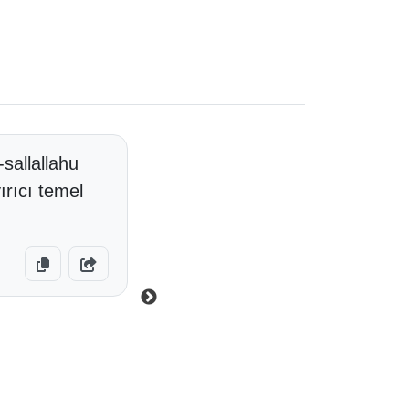
sallallahu
Ebu Hureyre -radıyallahu anh-'d
ırıcı temel
aleyhi ve sellem- şöyle buyurm
vücudunu yıkamak her Müslüma
Sahih Hadis
Muttefekun Aleyh