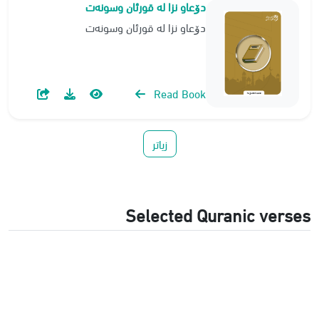
دۆعاو نزا لە قورئان وسونەت
دۆعاو نزا لە قورئان وسونەت
Read Book
زیاتر
Selected Quranic verses