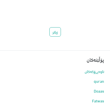
زیاتر
پۆڵێنه‌كان
ناوەڕۆکەکان
quran
Doaas
Fatwas