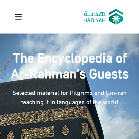
The Encyclopedia of
Ar-Rahman's Guests
Selected material for Pilgrims and Um-rah
teaching it in languages of the world