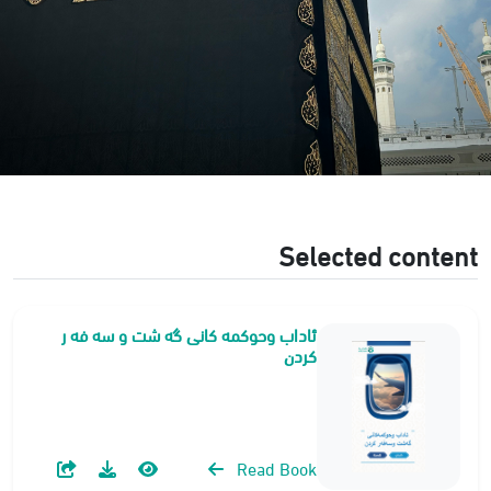
Selected content
ئاداب وحوكمه كانی گه شت و سه فه ر
کردن
Read Book